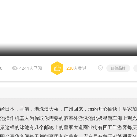
00
4244人已阅
238
人赞过
邮轮品牌
经日本，香港，港珠澳大桥，广州回来，玩的开心愉快！皇家加
池操作机器人为你取你需要的酒室外游泳池北极星缆车海上观光
景这样的泳池有几个邮轮上的皇家大道商业街有四五千游客每层
阳台豪华套间每天都能享用各种美食，应有尽有每天都能观看各