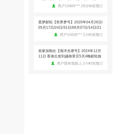
我自己没有去 是给父母定的 回来爸妈都
日/07月19日/26日/08月02日/08月09日/0
用户15869*** 29分钟前预订
表示这次游轮很开心 因为之前去过其他
8月16日/09月06日/13日/20日/27日从上
的游轮还是有比较的 回来和我说携程的
海出发到日本那霸（冲绳）-宫古岛 6天5
领队服务态度很好 很客气 整个…
晚特价游轮旅行
星梦邮轮【世界梦号】2020年04月26日/
05月17日/24日/31日/06月07日/14日/21
用户漪凝彦歆 发表了点评
日/07月19日/26日/08月02日/08月09日/0
用户15608*** 2小时前预订
歌诗达邮轮【赛琳娜号】2020年01月31
8月16日/09月06日/13日/20日/27日从上
日 天津出发 天津-长崎（过夜）6天5晚特
海出发到日本那霸（冲绳）-宫古岛 6天5
价游轮旅游
晚特价游轮旅行
皇家加勒比【海洋光谱号】2024年12月
感谢歌诗达邮轮给我们提供了这么一个既
11日 香港出发到越南芽庄5天4晚邮轮旅
旅行又充分享受的快乐环境。当天一上船
游
用户我有我路上 2小时前预订
就让你有种宾至如归的感受，吃住玩购都
符合我们的最初预期，我想这与组织…
歌诗达邮轮【赛琳娜号】2024年10月20
日从香港出发到日本八重山诸岛 5天4晚
用户华山论剑 发表了点评
特价游轮旅行
用户13710*** 1小时前预订
星梦邮轮【世界梦号】2020年01月19日
从广州出发到越南芽庄岘港 6天5晚特价
游轮旅行
皇家加勒比邮轮【海洋光谱号】2024年1
我们一家人参加了6天5晚的旅行，订的
0月16日上海出发到韩国济州日本福冈 5
皇宫套房3间，优先上船，船上有管家安
天4晚海上之旅
排，除了乘坐专门的电梯在皇宫套房专用
用户13710*** 2小时前预订
餐厅吃饭外，每天都吃了一个收费餐…