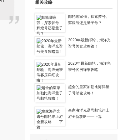
相关攻略
本次出行已经是第四次邮轮游，之前做过
抒情号.赛琳娜号.探索梦号及这次辉煌
号。我们这次住的是四人阳台房宽敞漂
邮轮哪家强，探索梦号、
亮，服务非常到位一天打扫两遍房间，…
辉煌号还是量子号？
用户三元桥 发表了点评
2020年最新邮轮，海洋光
【春节航线】皇家加勒比游轮【海洋光谱
谱号美食攻略篇！
号】2020年07月21日/08月10日从上海
出发到日本那霸（冲绳） 5天4晚特价游
轮旅行
2020年最新邮轮，海洋光
我自己没有去 是给父母定的 回来爸妈都
谱号客房详细攻略！
表示这次游轮很开心 因为之前去过其他
的游轮还是有比较的 回来和我说携程的
领队服务态度很好 很客气 整个…
超全的皇家加勒比海洋量
子号邮轮攻略！
用户漪凝彦歆 发表了点评
歌诗达邮轮【赛琳娜号】2020年01月31
日 天津出发 天津-长崎（过夜）6天5晚特
皇家海洋光谱号邮轮岸上
价游轮旅游
游全新攻略——下篇
感谢歌诗达邮轮给我们提供了这么一个既
旅行又充分享受的快乐环境。当天一上船
就让你有种宾至如归的感受，吃住玩购都
符合我们的最初预期，我想这与组织…