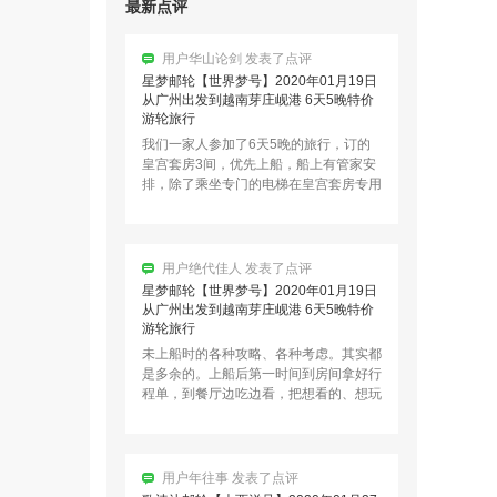
最新点评
用户华山论剑 发表了点评
星梦邮轮【世界梦号】2020年01月19日
从广州出发到越南芽庄岘港 6天5晚特价
游轮旅行
我们一家人参加了6天5晚的旅行，订的
皇宫套房3间，优先上船，船上有管家安
排，除了乘坐专门的电梯在皇宫套房专用
餐厅吃饭外，每天都吃了一个收费餐…
用户绝代佳人 发表了点评
星梦邮轮【世界梦号】2020年01月19日
从广州出发到越南芽庄岘港 6天5晚特价
游轮旅行
未上船时的各种攻略、各种考虑。其实都
是多余的。上船后第一时间到房间拿好行
程单，到餐厅边吃边看，把想看的、想玩
的先预约好
星梦邮轮【世界梦号】2020年04月26日/
05月17日/24日/31日/06月07日/14日/21
日/07月19日/26日/08月02日/08月09日/0
用户年往事 发表了点评
用户15608*** 2小时前预订