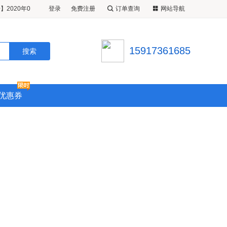
2020年0
登录
免费注册
订单查询
网站导航
晚特价游轮旅
勒比游轮
日从上海出发
号】2020年
15917361685
5晚特价游轮
优惠券