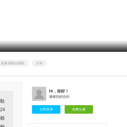
皇家加勒比邮轮
日本
Hi，你好！
感谢您的访问
勒
用户愁绪入梦遥 发表了点评
24
立即登录
免费注册
地中海邮轮【辉煌号】2020年02月09日
都
从上海出发到日本福冈长崎 6天5晚特价
游轮旅行
种