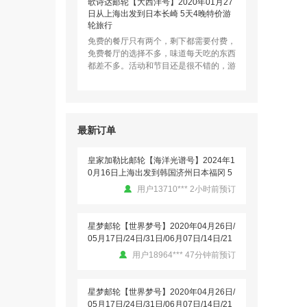
8月16日/09月06日/13日/20日/27日从上
歌诗达邮轮【大西洋号】2020年01月27
海出发到日本那霸（冲绳）-宫古岛 6天5
日从上海出发到日本长崎 5天4晚特价游
晚特价游轮旅行
轮旅行
皇家加勒比【海洋光谱号】2024年12月
免费的餐厅只有两个，剩下都需要付费，
11日 香港出发到越南芽庄5天4晚邮轮旅
免费餐厅的选择不多，味道每天吃的东西
游
用户我有我路上 2小时前预订
都差不多。活动和节目还是很不错的，游
泳池偏小了一点。总体来说，作为休…
歌诗达邮轮【赛琳娜号】2024年10月20
日从香港出发到日本八重山诸岛 5天4晚
用户愁绪入梦遥 发表了点评
特价游轮旅行
用户13710*** 1小时前预订
最新订单
地中海邮轮【辉煌号】2020年02月09日
从上海出发到日本福冈长崎 6天5晚特价
游轮旅行
皇家加勒比邮轮【海洋光谱号】2024年1
本次出行已经是第四次邮轮游，之前做过
0月16日上海出发到韩国济州日本福冈 5
抒情号.赛琳娜号.探索梦号及这次辉煌
天4晚海上之旅
用户13710*** 2小时前预订
号。我们这次住的是四人阳台房宽敞漂
亮，服务非常到位一天打扫两遍房间，…
星梦邮轮【世界梦号】2020年04月26日/
05月17日/24日/31日/06月07日/14日/21
用户三元桥 发表了点评
日/07月19日/26日/08月02日/08月09日/0
用户18964*** 47分钟前预订
【春节航线】皇家加勒比游轮【海洋光谱
8月16日/09月06日/13日/20日/27日从上
号】2020年07月21日/08月10日从上海
海出发到日本那霸（冲绳）-宫古岛 6天5
出发到日本那霸（冲绳） 5天4晚特价游
晚特价游轮旅行
星梦邮轮【世界梦号】2020年04月26日/
轮旅行
05月17日/24日/31日/06月07日/14日/21