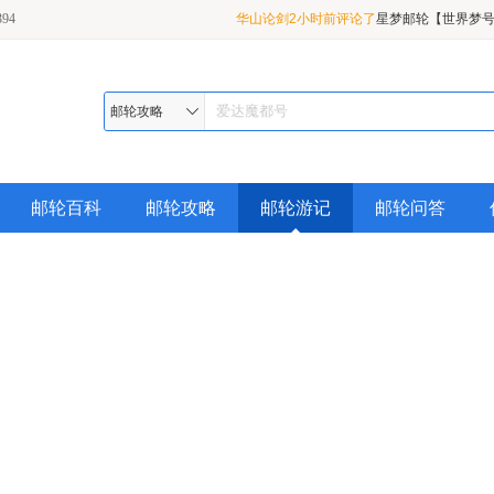
94
华山论剑2小时前评论了
星梦邮轮【世界梦号】
1月19日从广州出发到越南芽庄岘港 6天5
三元桥34分钟前评论了
【春节航线】皇家加
行
【海洋光谱号】2020年07月21日/08月10
漪凝彦歆1小时前评论了
歌诗达邮轮【赛琳娜
邮轮攻略
到日本那霸（冲绳） 5天4晚特价游轮旅行
01月31日 天津出发 天津-长崎（过夜）6天
旅游
邮轮百科
邮轮攻略
邮轮游记
邮轮问答