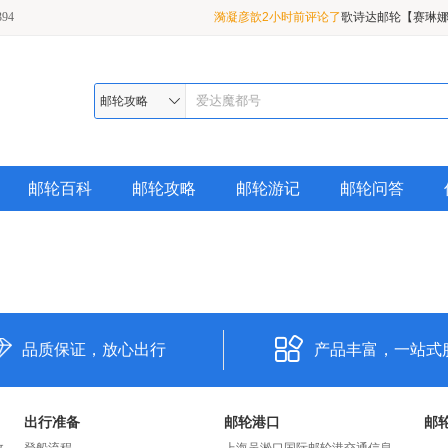
94
漪凝彦歆2小时前评论了
歌诗达邮轮【赛琳娜
01月31日 天津出发 天津-长崎（过夜）6天
华山论剑1小时前评论了
星梦邮轮【世界梦号】
旅游
1月19日从广州出发到越南芽庄岘港 6天5
三元桥56分钟前评论了
【春节航线】皇家加
邮轮攻略
行
【海洋光谱号】2020年07月21日/08月10
到日本那霸（冲绳） 5天4晚特价游轮旅行
邮轮百科
邮轮攻略
邮轮游记
邮轮问答
品质保证，放心出行
产品丰富，一站式
出行准备
邮轮港口
邮