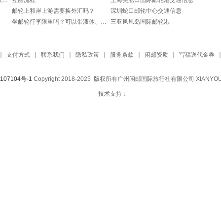
多大的儿童能够乘坐邮轮？怎样收费？
登船流程
上海吴淞口国际邮轮港交通信息
邮轮上和岸上游需要换外汇吗？
深圳蛇口邮轮中心交通信息
坐邮轮行李限重吗？可以带液体、充电宝吗？
三亚凤凰岛国际邮轮港
支付方式
联系我们
隐私政策
服务条款
闲邮资质
写稿送代金券
07104号-1​​
​Copyright 2018-2025 版权所有广州闲邮国际旅行社有限公司 XIANYO
技术支持：