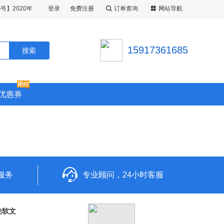
号】2020年
登录
免费注册
订单查询
网站导航
5晚特价游轮
2020年0
晚特价游轮旅
勒比游轮
15917361685
日从上海出发
优惠券
服务
专业顾问，24小时客服
轮软文