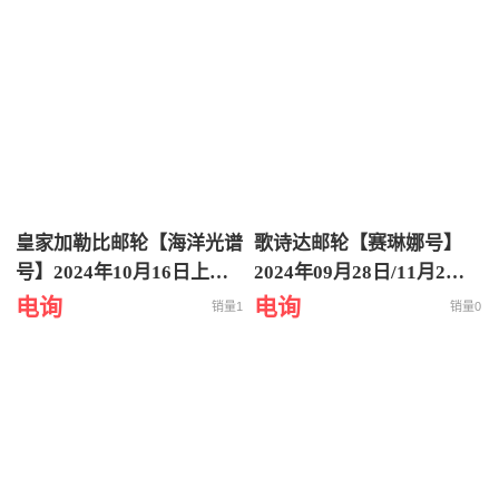
游轮旅行
皇家加勒比邮轮【海洋光谱
歌诗达邮轮【赛琳娜号】
号】2024年10月16日上海
2024年09月28日/11月2日
出发到韩国济州日本福冈 5
从香港出发到越南下龙湾5
电询
电询
销量1
销量0
天4晚海上之旅
天4晚特价游轮旅行