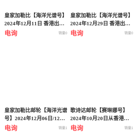
皇家加勒比【海洋光谱号】
皇家加勒比【海洋光谱号】
2024年12月11日 香港出发
2024年12月29日 香港出发
到越南芽庄5天4晚邮轮旅
到日本冲绳 上海返回 6天5
电询
电询
销量0
销量0
游
晚邮轮旅游
皇家加勒比邮轮【海洋光谱
歌诗达邮轮【赛琳娜号】
号】2024年12月06日/12月
2024年10月20日从香港出
15日从香港出发到日本冲
发到日本八重山诸岛 5天4
电询
电询
销量1
销量1
绳-八重山诸岛6天5晚特价
晚特价游轮旅行