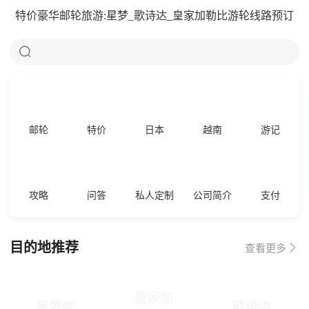
特价豪华邮轮旅游:星梦_歌诗达_皇家加勒比游轮线路预订

邮轮
特价
日本
越南
游记
攻略
问答
私人定制
公司简介
支付
目的地推荐

查看更多
皇家加
星梦邮
歌诗达