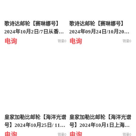
歌诗达邮轮【赛琳娜号】
歌诗达邮轮【赛琳娜号】
2024年10月2日/7日从香港
2024年09月24日/10月20日
出发到日本冲绳八重山诸岛
从香港出发到越南岘港5天
电询
电询
销量0
销量0
6天5晚特价游轮旅行
4晚特价游轮旅行
皇家加勒比邮轮【海洋光谱
皇家加勒比邮轮【海洋光谱
号】2024年10月25日/ 11月
号】2024年10月1日上海
09日/11月27日上海出发到
出-福冈-长崎-熊本-上海6晚
电询
电询
销量0
销量0