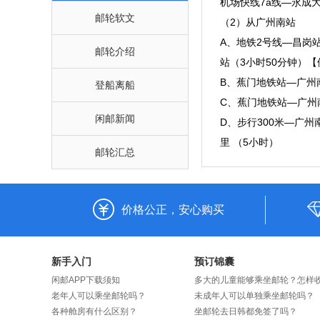
机场快线7a线—永成大
邮轮软文
（2）从广州南站
A、地铁2号线—昌岗
邮轮介绍
站（3小时50分钟）【
B、蕉门地铁站—广州南
登船离船
C、蕉门地铁站—广州南
闲邮新闻
D、步行300米—广州
里 （5小时）
邮轮汇总
价格公正，安心购买
新手入门
预订锦囊
闲邮APP下载须知
老年人可以乘坐邮轮吗？
未成年人可以单独乘坐邮轮吗？
各种舱房有什么区别？
坐邮轮去日韩都免签了吗？