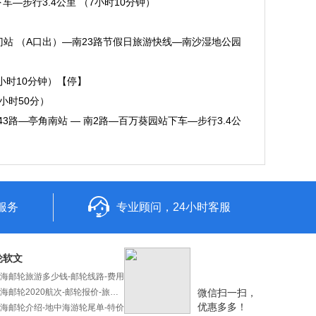
—步行3.4公里 （7小时10分钟）
站 （A口出）—南23路节假日旅游快线—南沙湿地公园
小时10分钟）【停】
小时50分）
43路—亭角南站 — 南2路—百万葵园站下车—步行3.4公
服务
专业顾问，24小时客服
轮软文
海邮轮旅游多少钱-邮轮线路-费用
地中海邮轮2020航次-邮轮报价-旅游攻略
微信扫一扫，
优惠多多！
海邮轮介绍-地中海游轮尾单-特价