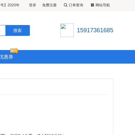
号】2020年
登录
免费注册
订单查询
网站导航
5晚特价游轮
2020年0
晚特价游轮旅
勒比游轮【海
15917361685
上海出发到日
优惠券