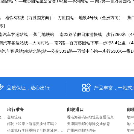
酒店站下 —塘步西站坐公交番143路—亭角南站 — 南2路—百万葵园站下车
站—地铁8路线（万胜围方向）—万胜围站—地铁4号线（金洲方向）—蕉门
停】
汽车客运站线 —蕉门地铁站— 南23路节假日旅游快线—步行260米（4
汽车客运站线—大同村站— 南2路—百万葵园站下车—步行3.4公里 （4
南汽车客运站(南站北路)站—公交303a路—万博中心站—步行530米—番1
品质保证，放心出行
产品丰富，一站式
出行准备
邮轮港口
邮
多大的儿童能够乘坐邮轮？怎样收费？
登船流程
香港海运码头地址及交通信息
地中
邮轮上和岸上游需要换外汇吗？
天津国际邮轮母港交通信息
坐邮轮行李限重吗？可以带液体、充电宝吗？
广州南沙邮轮码头
地中