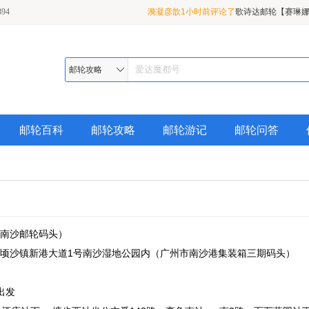
94
漪凝彦歆1小时前评论了
歌诗达邮轮【赛琳娜
01月31日 天津出发 天津-长崎（过夜）6天
华山论剑1小时前评论了
星梦邮轮【世界梦号】
旅游
1月19日从广州出发到越南芽庄岘港 6天5
三元桥1小时前评论了
【春节航线】皇家加
邮轮攻略
行
洋光谱号】2020年07月21日/08月10日从
本那霸（冲绳） 5天4晚特价游轮旅行
邮轮百科
邮轮攻略
邮轮游记
邮轮问答
南沙邮轮码头）
顷沙镇新港大道1号南沙湿地公园内（广州市南沙港集装箱三期码头）
出发