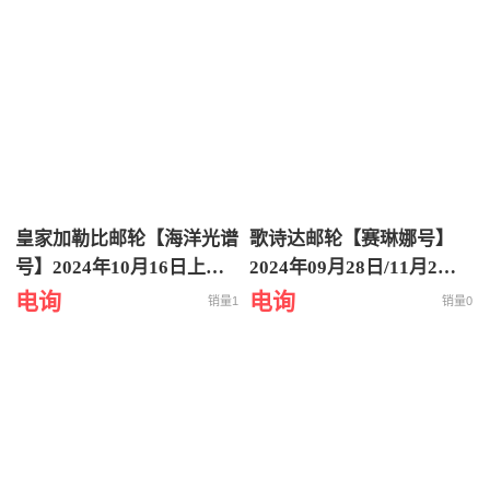
游轮旅行
皇家加勒比邮轮【海洋光谱
歌诗达邮轮【赛琳娜号】
号】2024年10月16日上海
2024年09月28日/11月2日
出发到韩国济州日本福冈 5
从香港出发到越南下龙湾5
电询
电询
销量1
销量0
天4晚海上之旅
天4晚特价游轮旅行