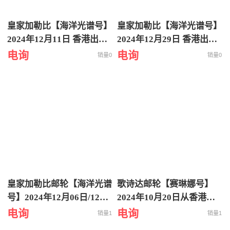
皇家加勒比【海洋光谱号】
皇家加勒比【海洋光谱号】
2024年12月11日 香港出发
2024年12月29日 香港出发
到越南芽庄5天4晚邮轮旅
到日本冲绳 上海返回 6天5
电询
电询
销量0
销量0
游
晚邮轮旅游
皇家加勒比邮轮【海洋光谱
歌诗达邮轮【赛琳娜号】
号】2024年12月06日/12月
2024年10月20日从香港出
15日从香港出发到日本冲
发到日本八重山诸岛 5天4
电询
电询
销量1
销量1
绳-八重山诸岛6天5晚特价
晚特价游轮旅行