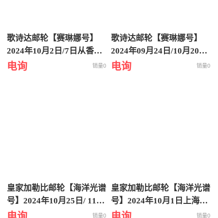
歌诗达邮轮【赛琳娜号】
歌诗达邮轮【赛琳娜号】
2024年10月2日/7日从香港
2024年09月24日/10月20日
出发到日本冲绳八重山诸岛
从香港出发到越南岘港5天
电询
电询
销量0
销量0
6天5晚特价游轮旅行
4晚特价游轮旅行
皇家加勒比邮轮【海洋光谱
皇家加勒比邮轮【海洋光谱
号】2024年10月25日/ 11月
号】2024年10月1日上海
09日/11月27日上海出发到
出-福冈-长崎-熊本-上海6晚
电询
电询
销量0
销量0