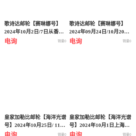
歌诗达邮轮【赛琳娜号】
歌诗达邮轮【赛琳娜号】
2024年10月2日/7日从香港
2024年09月24日/10月20日
出发到日本冲绳八重山诸岛
从香港出发到越南岘港5天
电询
电询
销量0
销量0
6天5晚特价游轮旅行
4晚特价游轮旅行
皇家加勒比邮轮【海洋光谱
皇家加勒比邮轮【海洋光谱
号】2024年10月25日/ 11月
号】2024年10月1日上海
09日/11月27日上海出发到
出-福冈-长崎-熊本-上海6晚
电询
电询
销量0
销量0