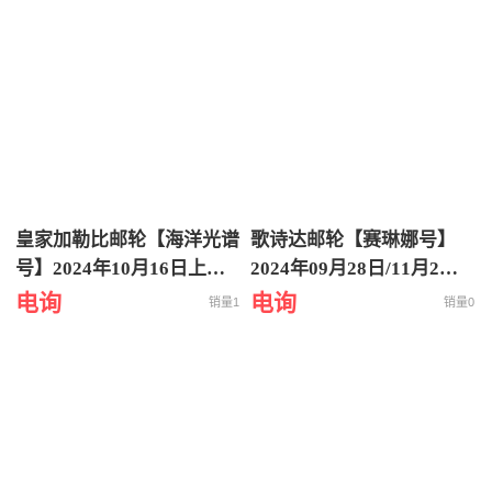
游轮旅行
皇家加勒比邮轮【海洋光谱
歌诗达邮轮【赛琳娜号】
号】2024年10月16日上海
2024年09月28日/11月2日
出发到韩国济州日本福冈 5
从香港出发到越南下龙湾5
电询
电询
销量1
销量0
天4晚海上之旅
天4晚特价游轮旅行