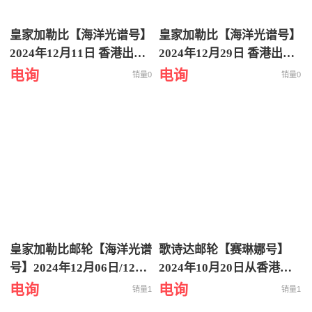
皇家加勒比【海洋光谱号】
皇家加勒比【海洋光谱号】
2024年12月11日 香港出发
2024年12月29日 香港出发
到越南芽庄5天4晚邮轮旅
到日本冲绳 上海返回 6天5
电询
电询
销量0
销量0
游
晚邮轮旅游
皇家加勒比邮轮【海洋光谱
歌诗达邮轮【赛琳娜号】
号】2024年12月06日/12月
2024年10月20日从香港出
15日从香港出发到日本冲
发到日本八重山诸岛 5天4
电询
电询
销量1
销量1
绳-八重山诸岛6天5晚特价
晚特价游轮旅行