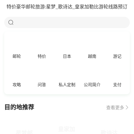
特价豪华邮轮旅游:星梦_歌诗达_皇家加勒比游轮线路预订

邮轮
特价
日本
越南
游记
攻略
问答
私人定制
公司简介
支付
目的地推荐

查看更多
皇家加
星梦邮
歌诗达